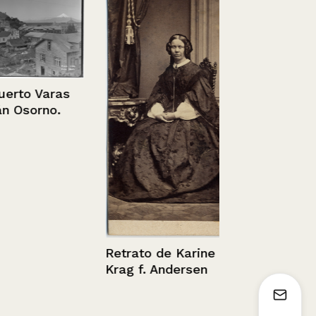
o Varas
sorno.
Retrato de 
apoyada so
mueble
Retrato de Karine
Krag f. Andersen