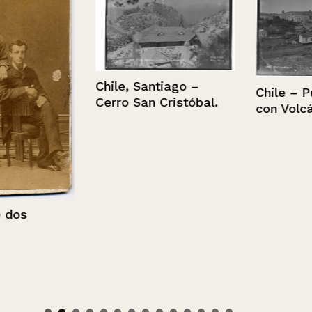
Chile, Santiago –
Chile – Puert
Cerro San Cristóbal.
con Volcán O
s