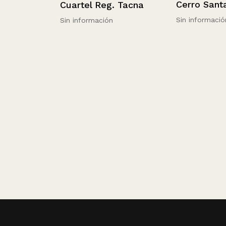
Cerro Santa Lu
Cuartel Reg. Tacna
.
Sin información
Sin información