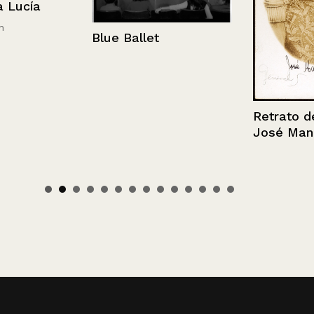
cía
Blue Ballet
Retrato del G
José Manuel