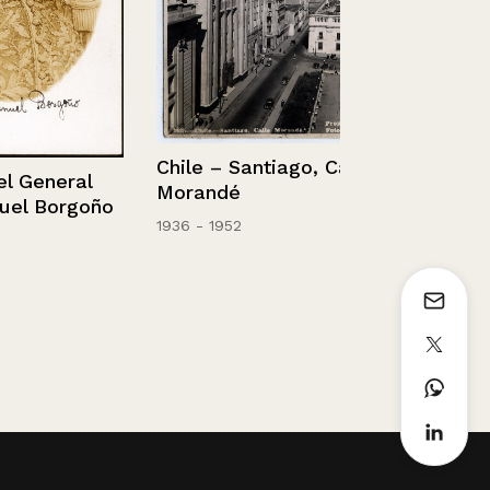
Sin información
Chile – Santiago, Calle
eneral
Morandé
 Borgoño
1936 - 1952