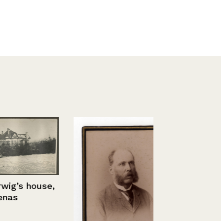
s house,
Manifestaci
onomástico 
Alberto Mar