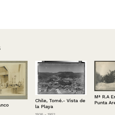
s
Mª R.A Erwig’
Chile, Tomé.- Vista de
Punta Arenas
la Playa
1936 - 1952