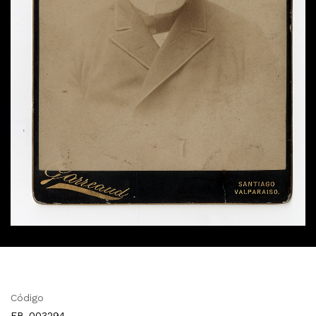
Código
FB-003294