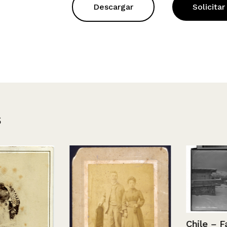
Descargar
Solicitar
s
Chile – Farel