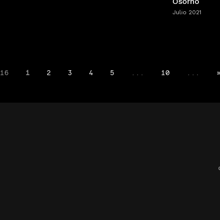
Osorno
Julio 2021
16
1
2
3
4
5
...
10
...