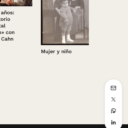
s:
o
on
hn
Mujer y niño
Chile, India