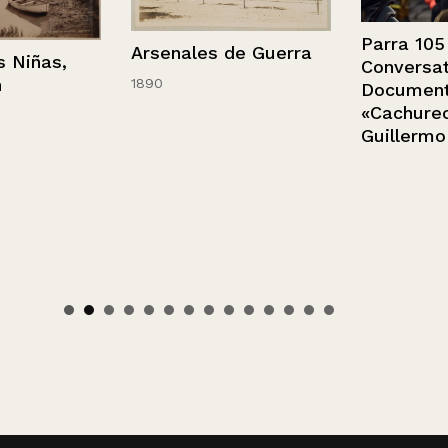
Parra 105 año
Arsenales de Guerra
ñas,
Conversatori
1890
Documental
«Cachureo» c
Guillermo Ca