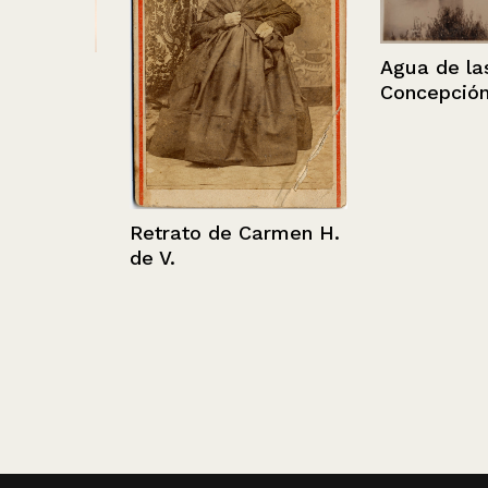
Agua de las Ni
pal en
Concepción
as,
Retrato de Carmen H.
de V.