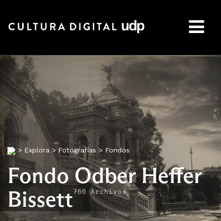
Buscar:
>
Explora
>
Fotografías
>
Fondos
Fondo Odber Heffer
Bissett
766 Archivos