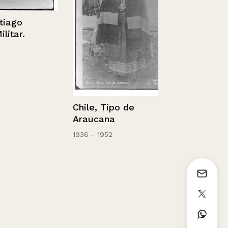
Una parte d
go
Ovalle, Chil
r.
Sin información
Chile, Tipo de
Araucana
1936 - 1952