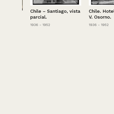
Chile – Santiago, vista
Chile. Hotel E
res
parcial.
V. Osorno.
1936 - 1952
1936 - 1952