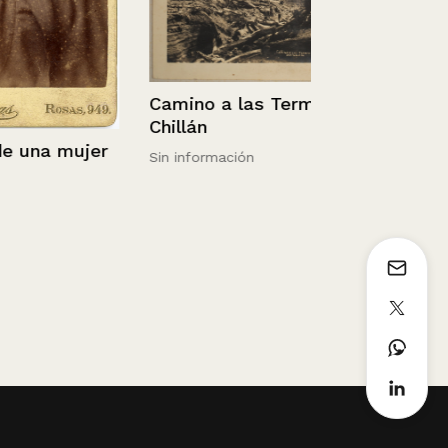
Camino a las Termas,
Chillán
Retrato de 
na mujer
Sin información
estudio