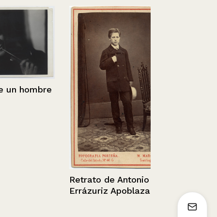
Chile.- Pto.
n hombre
los Palos.
1936 - 1952
Retrato de Antonio
Errázuriz Apoblaza