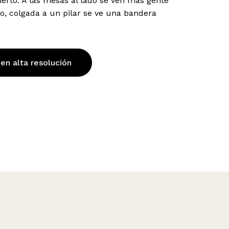
rto. A las mesas al lado se ven más gente
o, colgada a un pilar se ve una bandera
 en alta resolución