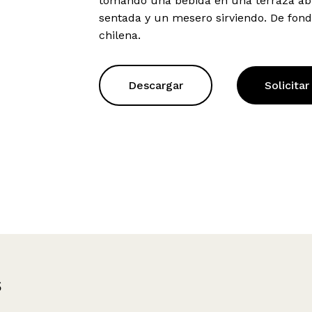
tomando una bebida en una terraza abie
sentada y un mesero sirviendo. De fond
chilena.
Descargar
Solicitar
s