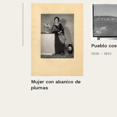
Pueblo coster
é de
1936 - 1952
Mujer con abanico de
plumas