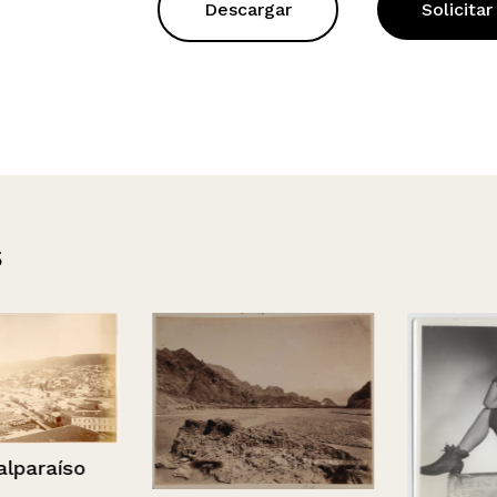
Descargar
Solicitar
s
raíso