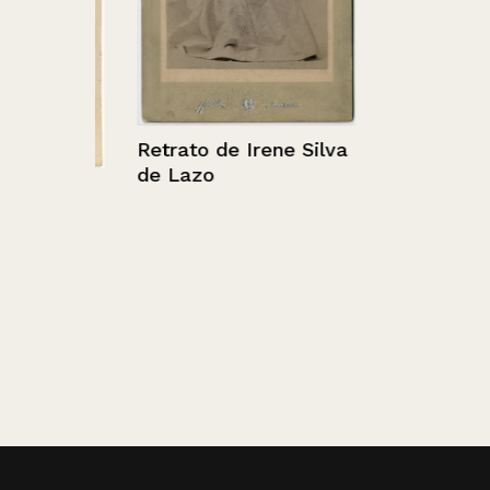
Retrato de Irene Silva
de Lazo
queta
entes