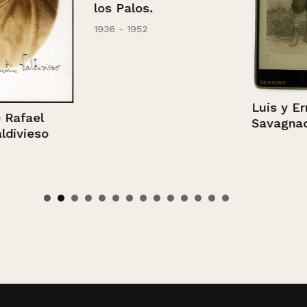
los Palos.
1936 - 1952
Luis y Ernes
ael
Savagnac
ieso