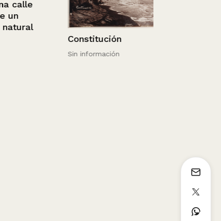
calle
un
tural
Constitución
Sin información
Retrato de 
con gorro