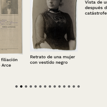
Vista de una 
después de 
catástrofe na
Retrato de una mujer
iación
con vestido negro
rce