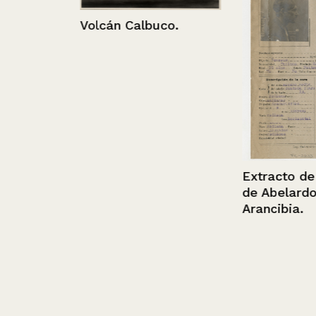
Volcán Calbuco.
ibaldo
into el
ra
Extracto de fil
de Abelardo A
Arancibia.