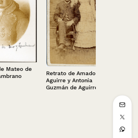
Niños senta
un auto
Sin información
ateo de
Retrato de Amador
rano
Aguirre y Antonia
Guzmán de Aguirre