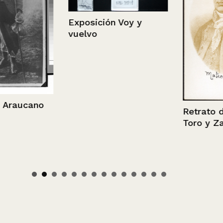
Exposición Voy y
vuelvo
aucano
Retrato de M
Toro y Zamb