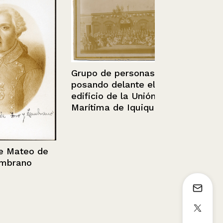
Chile, Santi
Parque Fore
Grupo de personas
posando delante el
edificio de la Unión
Marítima de Iquique
ateo de
rano