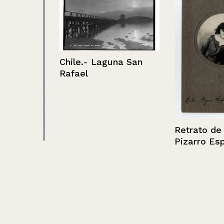
Chile.- Laguna San
Rafael
Retrato de Lol
Pizarro Espoz
hombre