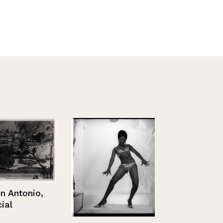
Exámenes
ntonio,
arquitectur
4/07/2011