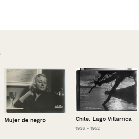
s
Chile. Lago Villarrica
Tractor
o
1936 - 1952