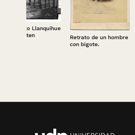
nquihue
Retrato de un hombre
con bigote.