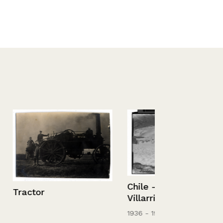
Chile – Pucón – Volcán
Villarrica
1936 - 1952