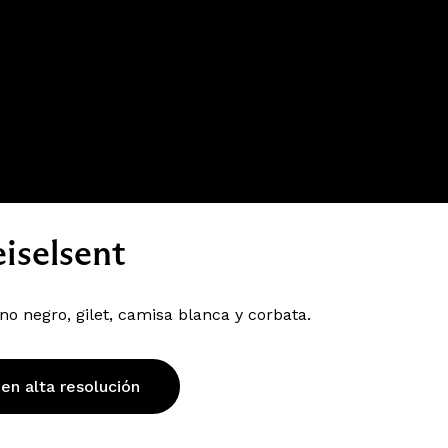
iselsent
o negro, gilet, camisa blanca y corbata.
 en alta resolución