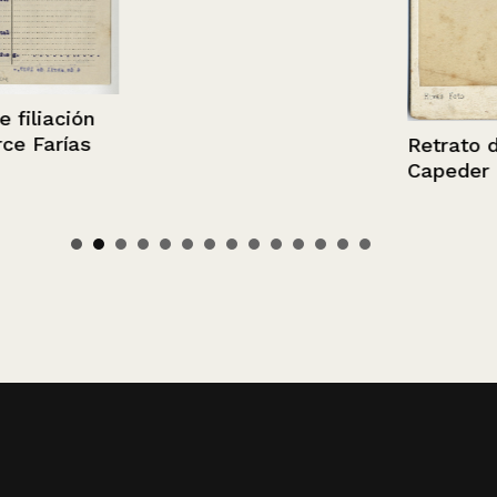
iación
arías
Retrato de M
Capeder