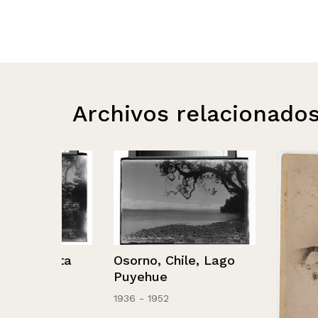
Archivos relacionado
ista
Osorno, Chile, Lago
Puyehue
1936 - 1952