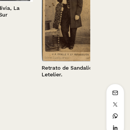
Chile – Sant
a, La
Huasos en 
Luna.
1936 - 1952
Retrato de Sandalio
Letelier.