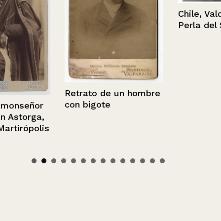
Chile, Valdivi
Perla del Sur
Retrato de un hombre
con bigote
nseñor
torga,
irópolis