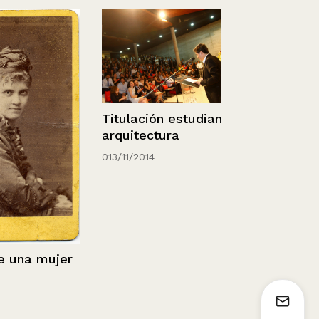
Titulación estudiantes
arquitectura
013/11/2014
Retrato de 
con bigote
na mujer