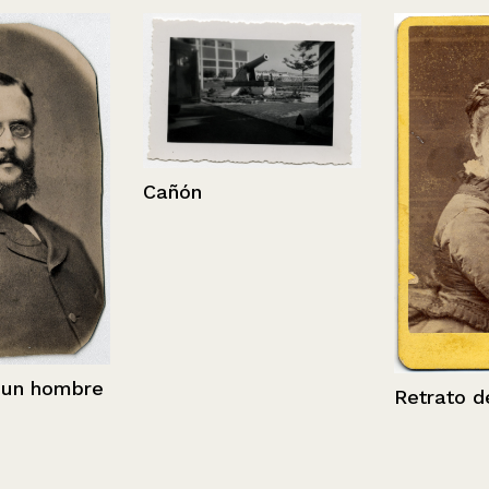
Cañón
 hombre
Retrato de u