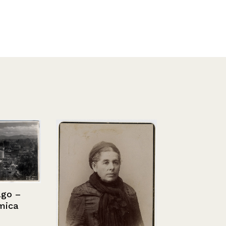
ago –
mica