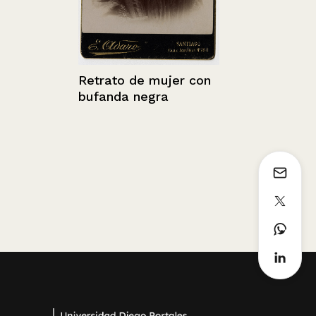
Retrato de 
Retrato de mujer con
bufanda negra