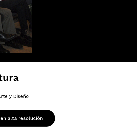
tura
rte y Diseño
 en alta resolución