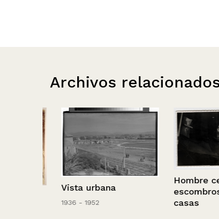
Archivos relacionado
Hombre cerca 
Vista urbana
escombros de
es en
casas
1936 - 1952