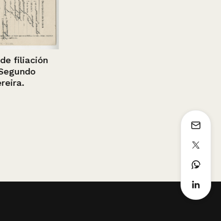
liación
undo
a.