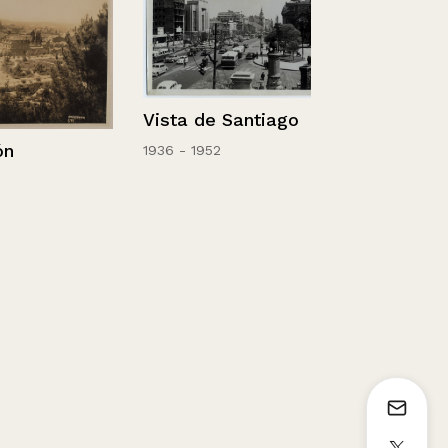
Vista de Santiago
Chile – Sant
Hípico.
1936 - 1952
1936 - 1952