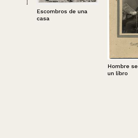
tt
Escombros de una
casa
Hombre senta
un libro