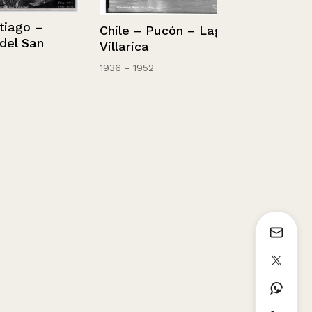
go –
Chile – Pucón – Lago
 San
Villarica
Santa Lucía
1936 - 1952
Sin información