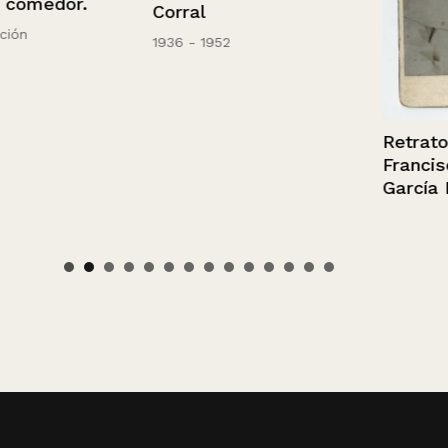
dor.
Corral
1936 - 1952
Retrato de Fr
Francisco Pe
García Lama