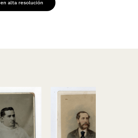
 en alta resolución
Examen Arq