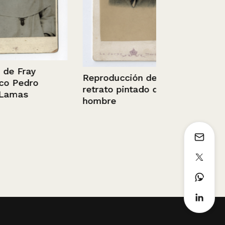
5/12/2012
ay
Reproducción de un
dro
retrato pintado de un
s
hombre