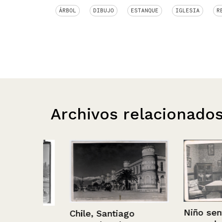
ÁRBOL
DIBUJO
ESTANQUE
IGLESIA
R
Archivos relacionado
Niño sentado 
Chile, Santiago
de