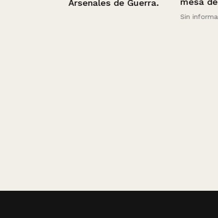
mesa de come
Arsenales de Guerra.
lo.
Sin información