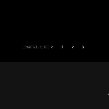
PÁGINA 1 DE 2
1
2
»