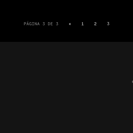
PÁGINA 3 DE 3
«
1
2
3