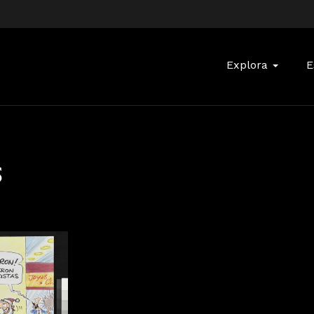
Buscar:
Explora
E
s