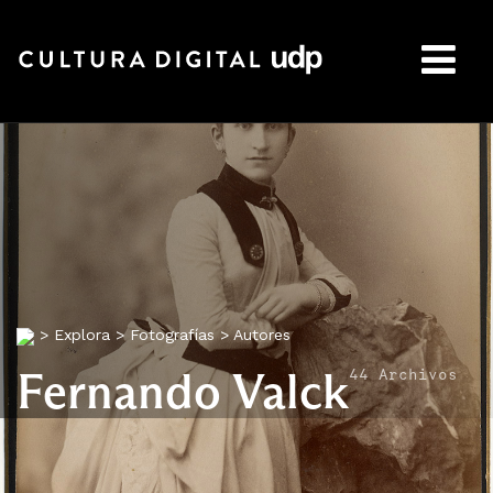
Buscar:
>
Explora
>
Fotografías
>
Autores
Fernando Valck
44 Archivos