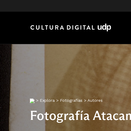
>
Explora
>
Fotografías
>
Autores
Fotografía Ataca