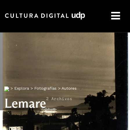
Buscar:
>
Explora
>
Fotografías
>
Autores
Lemare
2 Archivos