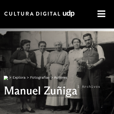
Buscar:
>
Explora
>
Fotografías
>
Autores
Manuel Zuñiga
1 Archivos