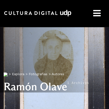
Buscar:
>
Explora
>
Fotografías
>
Autores
Ramón Olave
1 Archivos