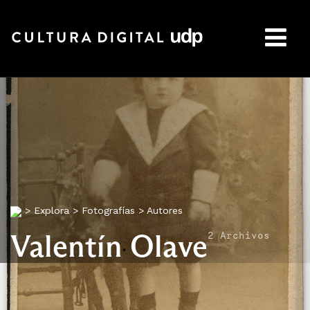
Buscar:
>
Explora
>
Fotografías
>
Autores
Valentín Olave
2 Archivos