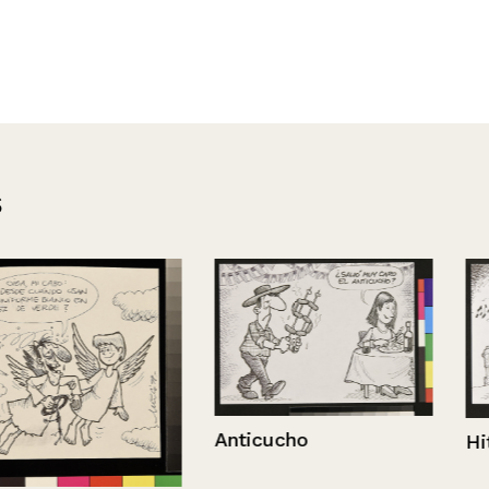
s
Anticucho
Hit musical