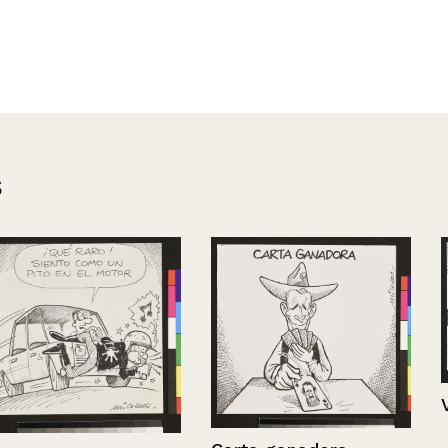
s
Vuelta a clas