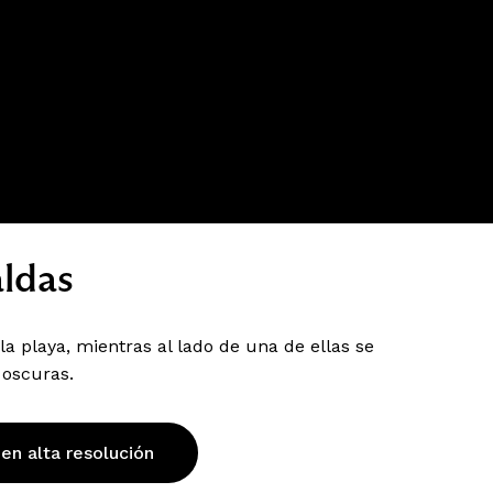
aldas
a playa, mientras al lado de una de ellas se
 oscuras.
 en alta resolución