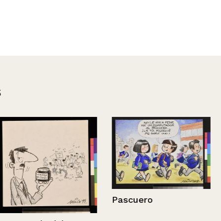
s
Pascuero
Vigilado