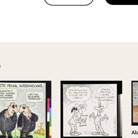
s
Alumnos en p