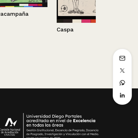
ña
Caspa