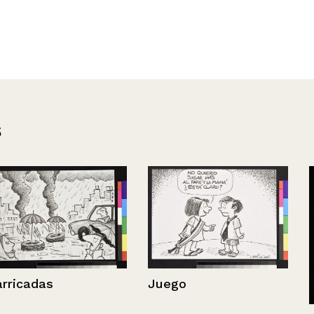
s
Juego