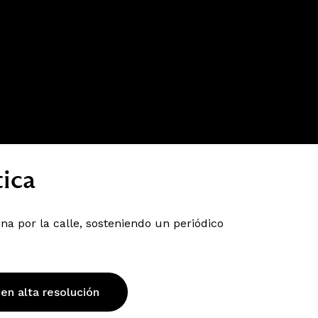
ica
a por la calle, sosteniendo un periódico
 en alta resolución