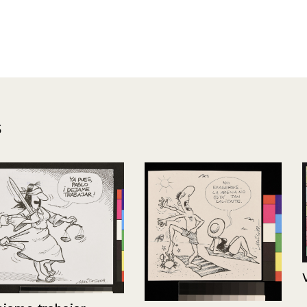
s
Vela