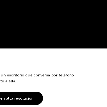
un escritorio que conversa por teléfono
e a ella.
 en alta resolución