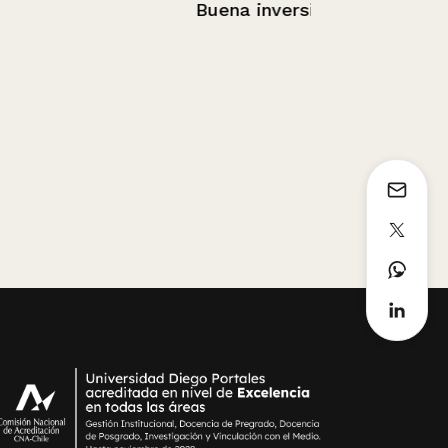
Vudú
Buena inversión