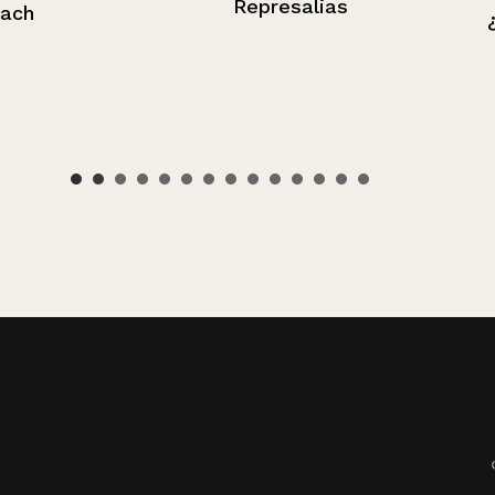
Represalias
¿Algo más?