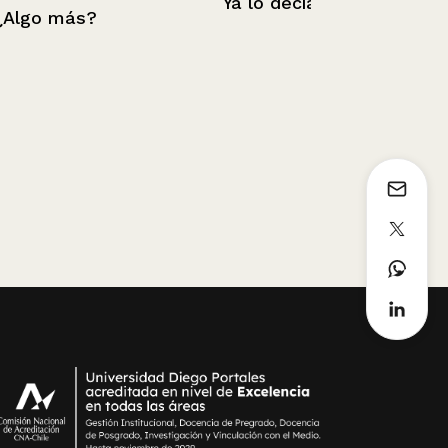
Ya lo decía
No la guerr