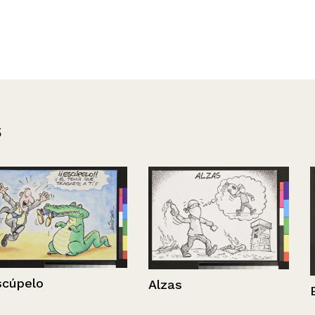
s
Alzas
Bonito gesto