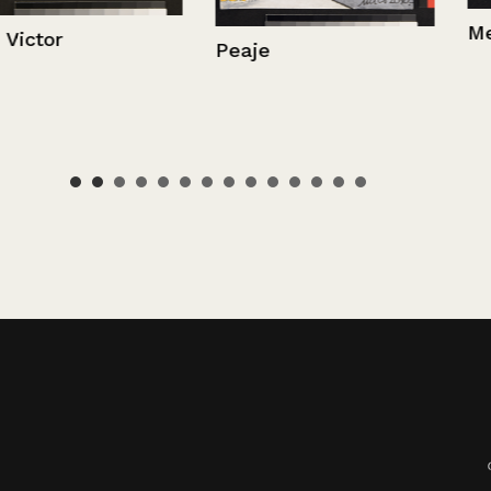
Meter las pa
Peaje