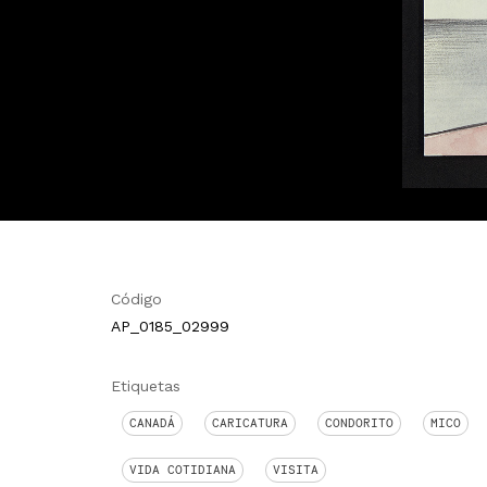
Código
AP_0185_02999
Etiquetas
CANADÁ
CARICATURA
CONDORITO
MICO
VIDA COTIDIANA
VISITA