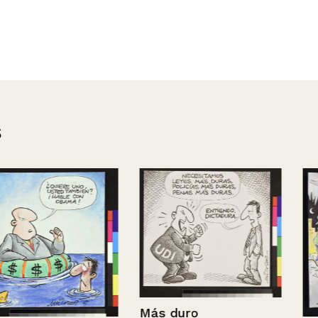
s
Más duro