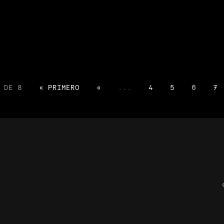
 DE 8
« PRIMERO
«
...
4
5
6
7