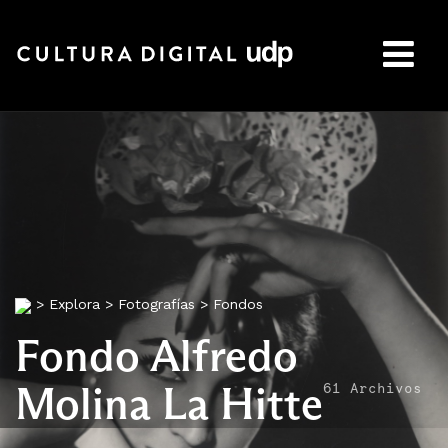
Buscar:
>
Explora
>
Fotografías
>
Fondos
Fondo Alfredo
Molina La Hitte
61 Archivos